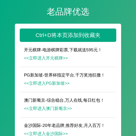
遥想公瑾当年，小乔初嫁了，雄姿英发。
羽扇纶巾，谈笑间，樯橹灰飞烟灭。
故国神游，多情应笑我，早生华发。
人生如梦，一尊还酹江月。